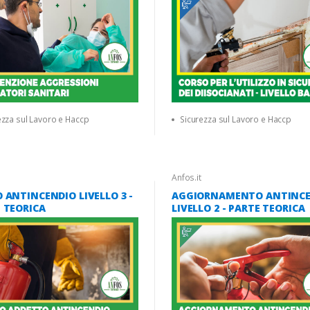
ezza sul Lavoro e Haccp
Sicurezza sul Lavoro e Haccp
Anfos.it
 ANTINCENDIO LIVELLO 3 -
AGGIORNAMENTO ANTINC
 TEORICA
LIVELLO 2 - PARTE TEORICA