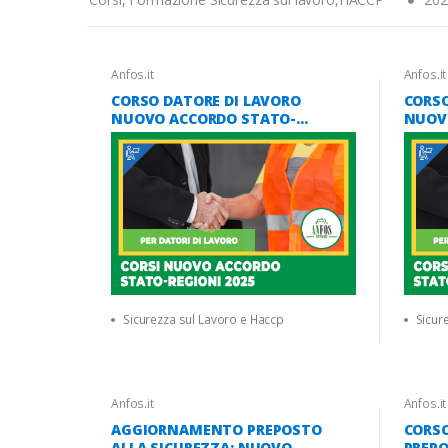
Anfos.it
Anfos.it
CORSO DATORE DI LAVORO
CORSO
NUOVO ACCORDO STATO-
NUOV
REGIONI 2025 (16 ORE)
REGIO
(6 ORE
Sicurezza sul Lavoro e Haccp
Sicur
Anfos.it
Anfos.it
AGGIORNAMENTO PREPOSTO
CORSO
ALLA SICUREZZA: NUOVO
PREPO