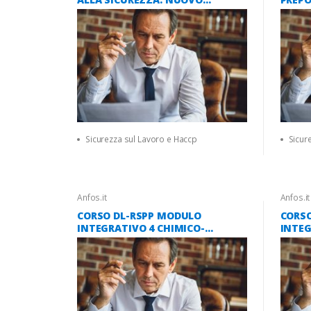
ACCORDO STATO REGIONI 2025
(NUO
REGIO
Sicurezza sul Lavoro e Haccp
Sicur
Anfos.it
Anfos.it
CORSO DL-RSPP MODULO
CORS
INTEGRATIVO 4 CHIMICO-
INTEG
PETROLCHIMICO ATECO C 16 ORE
ACQUA
(ACCORDO STATO-REGIONI 2025)
ORE (
2025)