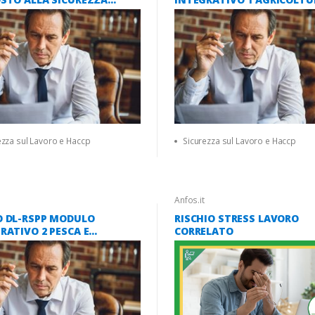
VO ACCORDO STATO
SILVICOLTURA E ZOOTECNI
NI 2025)
ATECO A 01-02 16 ORE (ACC
STATO-REGIONI 2025)
ezza sul Lavoro e Haccp
Sicurezza sul Lavoro e Haccp
Anfos.it
O DL-RSPP MODULO
RISCHIO STRESS LAVORO
RATIVO 2 PESCA E
CORRELATO
COLTURA ATECO A 03 - 12
ACCORDO STATO-REGIONI