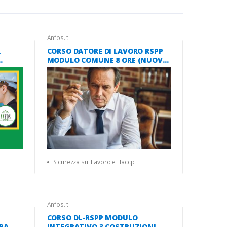
Anfos.it
R
CORSO DATORE DI LAVORO RSPP
MODULO COMUNE 8 ORE (NUOVO
025
ACCORDO STATO REGIONI 2025)
Sicurezza sul Lavoro e Haccp
Anfos.it
CORSO DL-RSPP MODULO
RA,
INTEGRATIVO 3 COSTRUZIONI