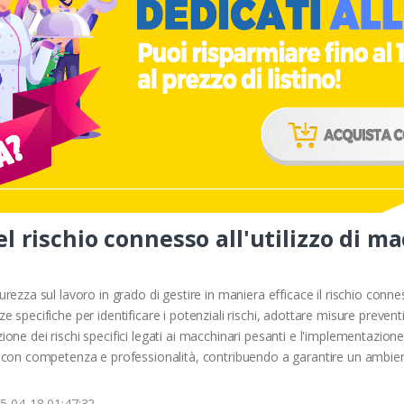
l rischio connesso all'utilizzo di m
rezza sul lavoro in grado di gestire in maniera efficace il rischio conness
 specifiche per identificare i potenziali rischi, adottare misure preventi
tazione dei rischi specifici legati ai macchinari pesanti e l'implementazion
PP con competenza e professionalità, contribuendo a garantire un ambien
5-04-18 01:47:32