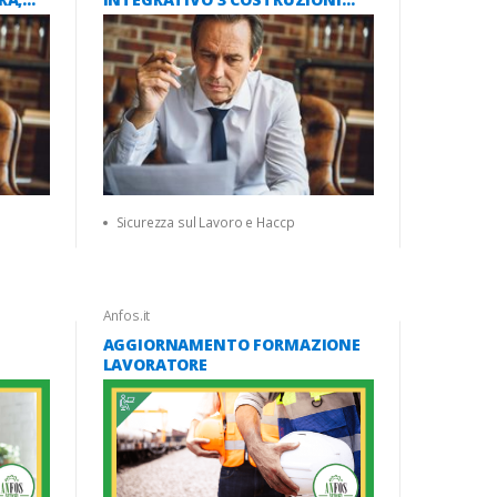
A
ATECO F 16 ORE (ACCORDO
ORDO
STATO-REGIONI 2025)
Sicurezza sul Lavoro e Haccp
Anfos.it
AGGIORNAMENTO FORMAZIONE
LAVORATORE