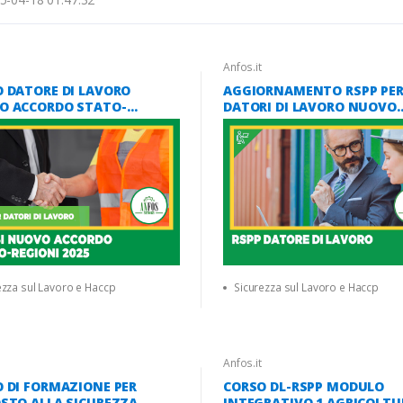
Anfos.it
 DATORE DI LAVORO
AGGIORNAMENTO RSPP PE
O ACCORDO STATO-
DATORI DI LAVORO NUOVO
NI 2025 MODULO CANTIERI
ACCORDO STATO REGIONI 2
)
ezza sul Lavoro e Haccp
Sicurezza sul Lavoro e Haccp
Anfos.it
 DI FORMAZIONE PER
CORSO DL-RSPP MODULO
STO ALLA SICUREZZA
INTEGRATIVO 1 AGRICOLTU