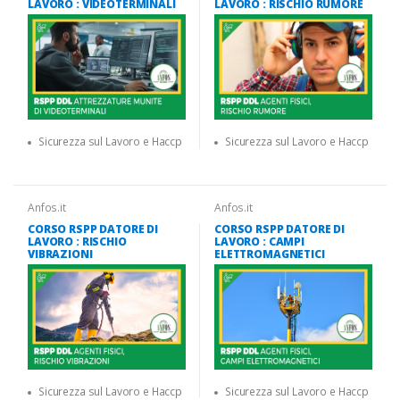
LAVORO : VIDEOTERMINALI
LAVORO : RISCHIO RUMORE
Sicurezza sul Lavoro e Haccp
Sicurezza sul Lavoro e Haccp
Anfos.it
Anfos.it
CORSO RSPP DATORE DI
CORSO RSPP DATORE DI
LAVORO : RISCHIO
LAVORO : CAMPI
VIBRAZIONI
ELETTROMAGNETICI
Sicurezza sul Lavoro e Haccp
Sicurezza sul Lavoro e Haccp