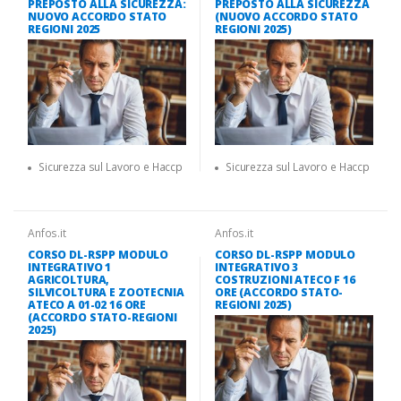
PREPOSTO ALLA SICUREZZA:
PREPOSTO ALLA SICUREZZA
NUOVO ACCORDO STATO
(NUOVO ACCORDO STATO
REGIONI 2025
REGIONI 2025)
Sicurezza sul Lavoro e Haccp
Sicurezza sul Lavoro e Haccp
Anfos.it
Anfos.it
CORSO DL-RSPP MODULO
CORSO DL-RSPP MODULO
INTEGRATIVO 1
INTEGRATIVO 3
AGRICOLTURA,
COSTRUZIONI ATECO F 16
SILVICOLTURA E ZOOTECNIA
ORE (ACCORDO STATO-
ATECO A 01-02 16 ORE
REGIONI 2025)
(ACCORDO STATO-REGIONI
2025)