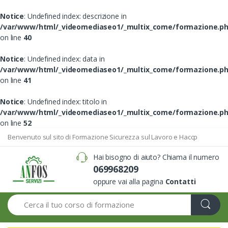
Notice
: Undefined index: descrizione in
/var/www/html/_videomediaseo1/_multix_come/formazione.p
on line
40
Notice
: Undefined index: data in
/var/www/html/_videomediaseo1/_multix_come/formazione.p
on line
41
Notice
: Undefined index: titolo in
/var/www/html/_videomediaseo1/_multix_come/formazione.p
on line
52
Benvenuto sul sito di Formazione Sicurezza sul Lavoro e Haccp
Hai bisogno di aiuto? Chiama il numero
069968209
oppure vai alla pagina
Contatti
Search